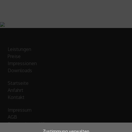
Leistungen
Preise
Impressionen
Downloads
Startseite
Anfahrt
Kontakt
Impressum
AGB
Datenschutzerklärung
Cookie-Richtlinie
Zustimmung verwalten